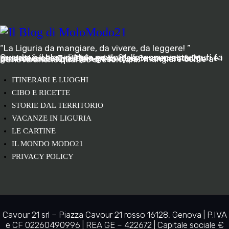
“La Liguria da mangiare, da vivere, da leggere! ”
Questo è il blog di Molo modo21, l’e-commerce che ti fa arrivare a casa, in Italia ed Europa, le specialità liguri e i prodotti della Trattoria genovese Cavour modo21: gastronomia tipica (e non solo) per mangiare come a Genova anche quando si è lontani.
ITINERARI E LUOGHI
CIBO E RICETTE
STORIE DAL TERRITORIO
VACANZE IN LIGURIA
LE CARTINE
IL MONDO MODO21
PRIVACY POLICY
Cavour 21 srl – Piazza Cavour 21 rosso 16128, Genova | P.IVA
e CF 02260490996 | REA GE – 422672 | Capitale sociale €