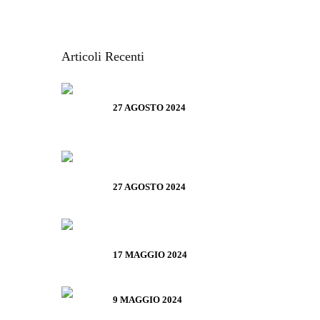
VACANZE IN LIGURIA
Articoli Recenti
SALONE NAUTICO GENOVA 2024 –
TUTTE LE INFORMAZIONI UTILI
27 AGOSTO 2024
ROLLI DAYS 2024 – BIGLIETTI,
COME PRENOTARE E TUTTE LE
INFO UTILI
27 AGOSTO 2024
IL BASANOTTO È IL MIGLIOR
LIQUORE AL MONDO AI WORLD
DRINKS AWARD 2024
17 MAGGIO 2024
IL SALAME SANT’OLCESE
9 MAGGIO 2024