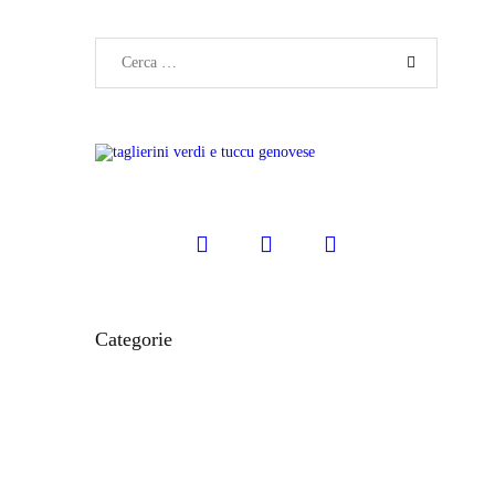
Categorie
CIBO E RICETTE
IL MONDO MODO21
ITINERARI E LUOGHI
LE CARTINE
STORIE DAL TERRITORIO