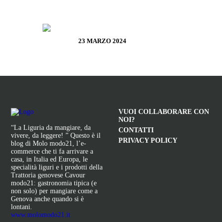
LA CAMPIONESSA E IL MORTAIO
DI GARIBALDI
23 MARZO 2024
VUOI COLLABORARE CON
NOI?
“La Liguria da mangiare, da
CONTATTI
vivere, da leggere! ” Questo è il
PRIVACY POLICY
blog di Molo modo21, l’e-
commerce che ti fa arrivare a
casa, in Italia ed Europa, le
specialità liguri e i prodotti della
Trattoria genovese Cavour
modo21: gastronomia tipica (e
non solo) per mangiare come a
Genova anche quando si è
lontani.
www.molomodo21.it