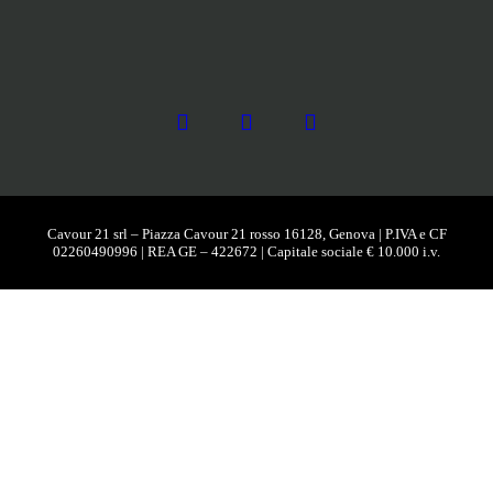
Cavour 21 srl – Piazza Cavour 21 rosso 16128, Genova | P.IVA e CF
02260490996 | REA GE – 422672 | Capitale sociale € 10.000 i.v.