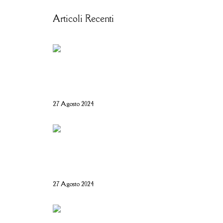
Articoli Recenti
Salone Nautico Genova
2024 – Tutte le
informazioni utili
27 Agosto 2024
Rolli days 2024 – Biglietti,
come prenotare e tutte le
info utili
27 Agosto 2024
Il Basanotto è il miglior