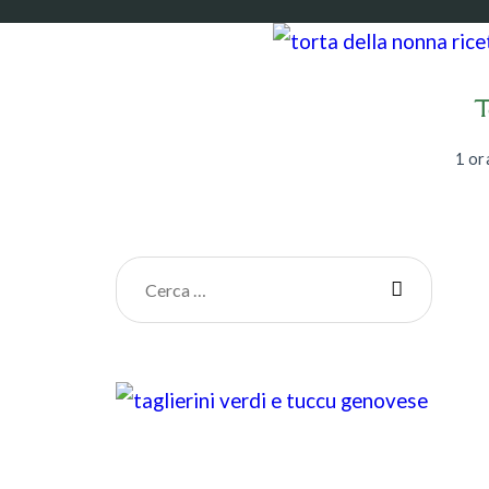
T
1 or