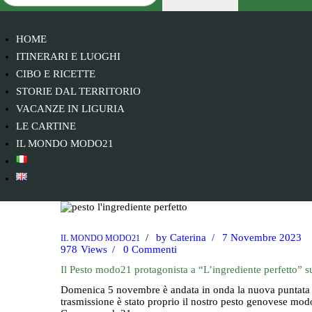
HOME
ITINERARI E LUOGHI
CIBO E RICETTE
STORIE DAL TERRITORIO
VACANZE IN LIGURIA
LE CARTINE
IL MONDO MODO21
by
Caterina
7 Novembre 2023
IL MONDO MODO21
978
Views
0
Commenti
Il Pesto modo21 protagonista a “L’ingrediente perfetto” 
Domenica 5 novembre è andata in onda la nuova puntata di
trasmissione è stato proprio il nostro pesto genovese mo