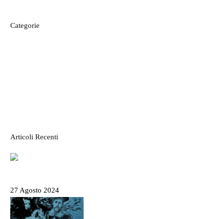
Categorie
CIBO E RICETTE
IL MONDO MODO21
ITINERARI E LUOGHI
LE CARTINE
STORIE DAL TERRITORIO
VACANZE IN LIGURIA
Articoli Recenti
Salone Nautico Genova 2024 – Tutte le
informazioni utili
27 Agosto 2024