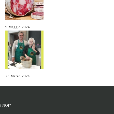
Il Salame Sant’Olcese
9 Maggio 2024
La Campionessa e il mortaio di Garibaldi
23 Marzo 2024
 NOI?