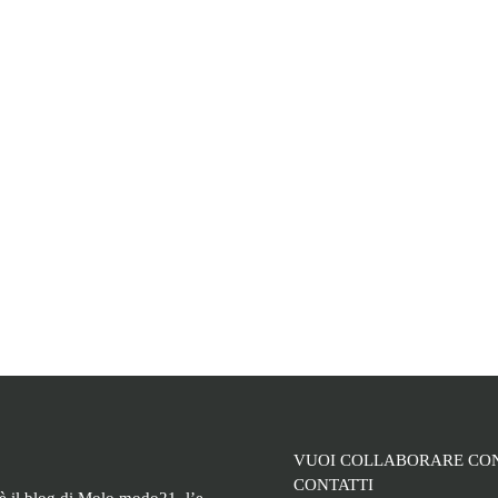
VUOI COLLABORARE CON
CONTATTI
è il blog di Molo modo21, l’e-