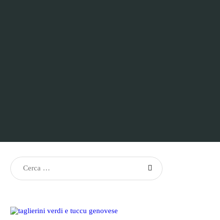
Ricerca
per: