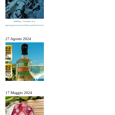
Rolli days 2024 – Biglietti, come prenotare e
tutte le info utili
27 Agosto 2024
Il Basanotto è il miglior liquore al mondo ai
World Drinks Award 2024
17 Maggio 2024