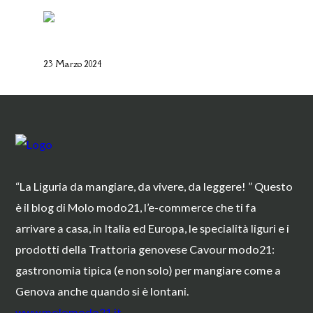
La Campionessa e il mortaio di
Garibaldi
23 Marzo 2024
“La Liguria da mangiare, da vivere, da leggere! ” Questo
è il blog di Molo modo21, l’e-commerce che ti fa
arrivare a casa, in Italia ed Europa, le specialità liguri e i
prodotti della Trattoria genovese Cavour modo21:
gastronomia tipica (e non solo) per mangiare come a
Genova anche quando si è lontani.
www.molomodo21.it