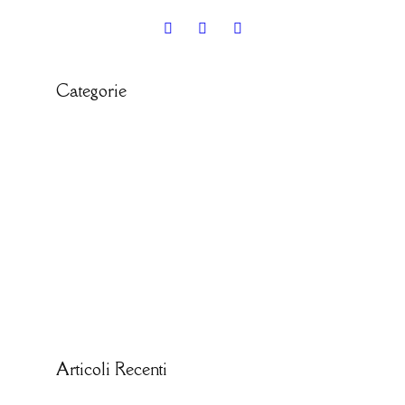
Categorie
CIBO E RICETTE
IL MONDO MODO21
ITINERARI E LUOGHI
LE CARTINE
STORIE DAL TERRITORIO
VACANZE IN LIGURIA
Articoli Recenti