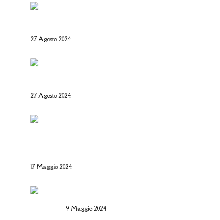
Salone Nautico Genova 2024 –
Tutte le informazioni utili
27 Agosto 2024
Rolli days 2024 – Biglietti, come
prenotare e tutte le info utili
27 Agosto 2024
Il Basanotto è il miglior liquore al
mondo ai World Drinks Award
2024
17 Maggio 2024
Il Salame Sant’Olcese
9 Maggio 2024