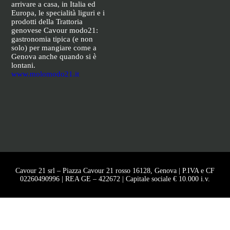
arrivare a casa, in Italia ed
Europa, le specialità liguri e i
prodotti della Trattoria
genovese Cavour modo21:
gastronomia tipica (e non
solo) per mangiare come a
Genova anche quando si è
lontani.
www.molomodo21.it
Cavour 21 srl – Piazza Cavour 21 rosso 16128, Genova | P.IVA e CF
02260490996 | REA GE – 422672 | Capitale sociale € 10.000 i.v.