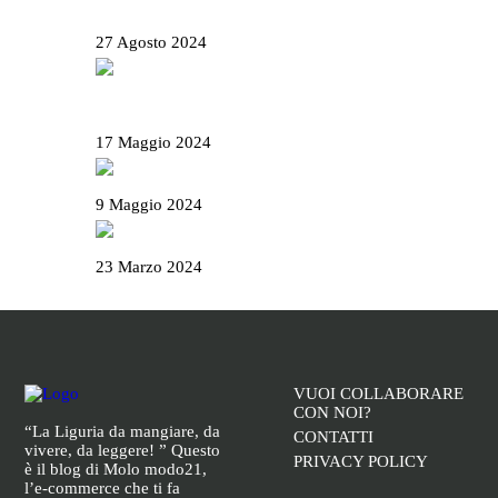
Rolli days 2024 – Biglietti, come prenotare e
tutte le info utili
27 Agosto 2024
Il Basanotto è il miglior liquore al mondo ai
World Drinks Award 2024
17 Maggio 2024
Il Salame Sant’Olcese
9 Maggio 2024
La Campionessa e il mortaio di Garibaldi
23 Marzo 2024
VUOI COLLABORARE
CON NOI?
“La Liguria da mangiare, da
CONTATTI
vivere, da leggere! ” Questo
PRIVACY POLICY
è il blog di Molo modo21,
l’e-commerce che ti fa