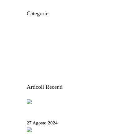
Categorie
CIBO E RICETTE
IL MONDO MODO21
ITINERARI E LUOGHI
LE CARTINE
STORIE DAL TERRITORIO
VACANZE IN LIGURIA
Articoli Recenti
Salone Nautico Genova 2024 – Tutte le
informazioni utili
27 Agosto 2024