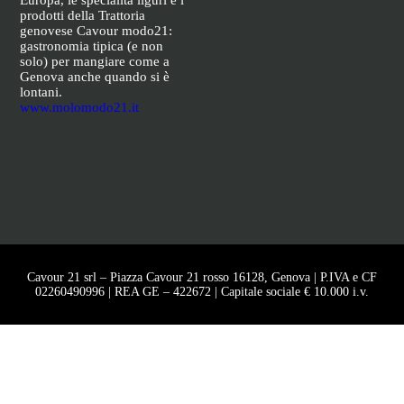
Europa, le specialità liguri e i
prodotti della Trattoria
genovese Cavour modo21:
gastronomia tipica (e non
solo) per mangiare come a
Genova anche quando si è
lontani.
www.molomodo21.it
Cavour 21 srl – Piazza Cavour 21 rosso 16128, Genova | P.IVA e CF
02260490996 | REA GE – 422672 | Capitale sociale € 10.000 i.v.