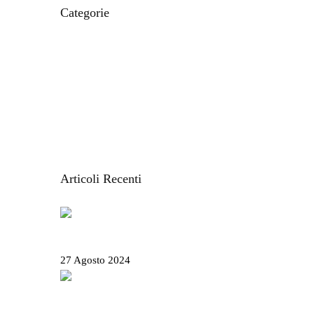
Categorie
CIBO E RICETTE
IL MONDO MODO21
ITINERARI E LUOGHI
LE CARTINE
STORIE DAL TERRITORIO
VACANZE IN LIGURIA
Articoli Recenti
Salone Nautico Genova 2024 – Tutte le
informazioni utili
27 Agosto 2024
Rolli days 2024 – Biglietti, come prenotare e
tutte le info utili