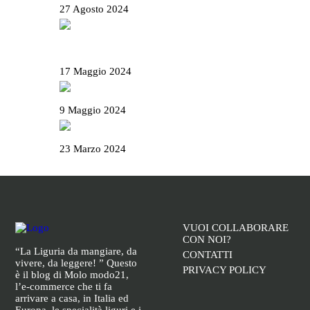
27 Agosto 2024
Il Basanotto è il miglior liquore al mondo ai
World Drinks Award 2024
17 Maggio 2024
Il Salame Sant’Olcese
9 Maggio 2024
La Campionessa e il mortaio di Garibaldi
23 Marzo 2024
VUOI COLLABORARE
CON NOI?
“La Liguria da mangiare, da
CONTATTI
vivere, da leggere! ” Questo
PRIVACY POLICY
è il blog di Molo modo21,
l’e-commerce che ti fa
arrivare a casa, in Italia ed