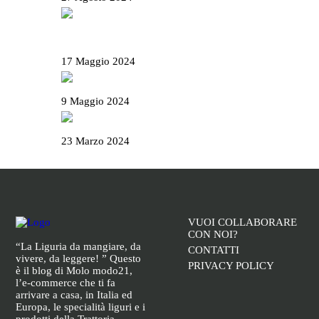
Il Basanotto è il miglior liquore al mondo ai
World Drinks Award 2024
17 Maggio 2024
Il Salame Sant’Olcese
9 Maggio 2024
La Campionessa e il mortaio di Garibaldi
23 Marzo 2024
VUOI COLLABORARE
CON NOI?
“La Liguria da mangiare, da
CONTATTI
vivere, da leggere! ” Questo
PRIVACY POLICY
è il blog di Molo modo21,
l’e-commerce che ti fa
arrivare a casa, in Italia ed
Europa, le specialità liguri e i