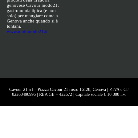
prodotti della Trattoria
genovese Cavour modo21:
gastronomia tipica (e non
solo) per mangiare come a
Genova anche quando si è
lontani.
www.molomodo21.it
Cavour 21 srl – Piazza Cavour 21 rosso 16128, Genova | P.IVA e CF
02260490996 | REA GE – 422672 | Capitale sociale € 10.000 i.v.