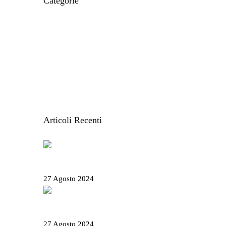
Categorie
CIBO E RICETTE
IL MONDO MODO21
ITINERARI E LUOGHI
LE CARTINE
STORIE DAL TERRITORIO
VACANZE IN LIGURIA
Articoli Recenti
Salone Nautico Genova 2024 – Tutte le
informazioni utili
27 Agosto 2024
Rolli days 2024 – Biglietti, come prenotare e
tutte le info utili
27 Agosto 2024