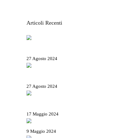
Articoli Recenti
Salone Nautico Genova 2024 – Tutte le
informazioni utili
27 Agosto 2024
Rolli days 2024 – Biglietti, come prenotare e
tutte le info utili
27 Agosto 2024
Il Basanotto è il miglior liquore al mondo ai
World Drinks Award 2024
17 Maggio 2024
Il Salame Sant’Olcese
9 Maggio 2024