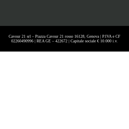
Cavour 21 srl – Piazza Cavour 21 rosso 16128, Genova | P.IVA e CF
02260490996 | REA GE – 422672 | Capitale sociale € 10.000 i.v.