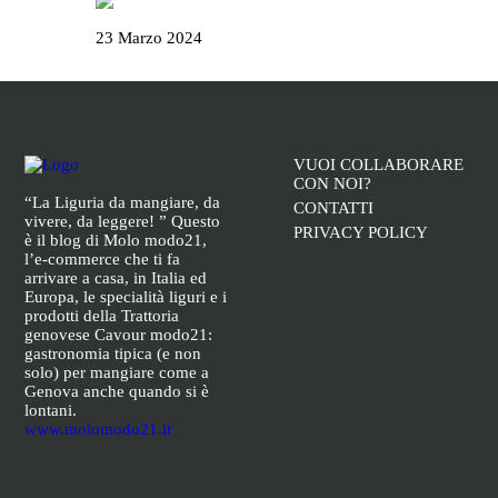
La Campionessa e il mortaio di Garibaldi
23 Marzo 2024
VUOI COLLABORARE
CON NOI?
“La Liguria da mangiare, da
CONTATTI
vivere, da leggere! ” Questo
PRIVACY POLICY
è il blog di Molo modo21,
l’e-commerce che ti fa
arrivare a casa, in Italia ed
Europa, le specialità liguri e i
prodotti della Trattoria
genovese Cavour modo21:
gastronomia tipica (e non
solo) per mangiare come a
Genova anche quando si è
lontani.
www.molomodo21.it