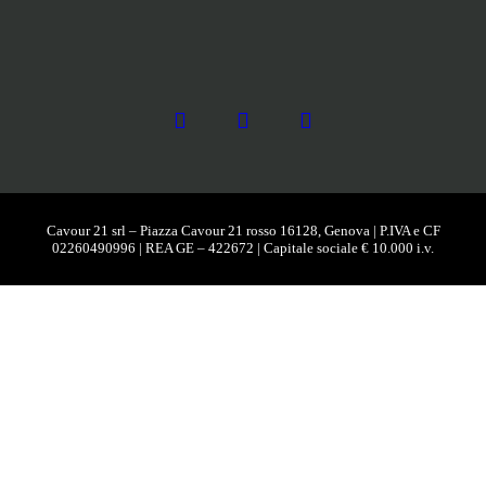
Cavour 21 srl – Piazza Cavour 21 rosso 16128, Genova | P.IVA e CF
02260490996 | REA GE – 422672 | Capitale sociale € 10.000 i.v.