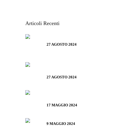
VACANZE IN LIGURIA
Articoli Recenti
SALONE NAUTICO GENOVA 2024 –
TUTTE LE INFORMAZIONI UTILI
27 AGOSTO 2024
ROLLI DAYS 2024 – BIGLIETTI,
COME PRENOTARE E TUTTE LE
INFO UTILI
27 AGOSTO 2024
IL BASANOTTO È IL MIGLIOR
LIQUORE AL MONDO AI WORLD
DRINKS AWARD 2024
17 MAGGIO 2024
IL SALAME SANT’OLCESE
9 MAGGIO 2024