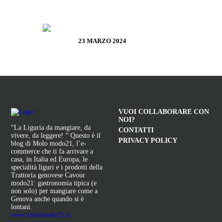
LA CAMPIONESSA E IL MORTAIO
DI GARIBALDI
23 MARZO 2024
VUOI COLLABORARE CON
NOI?
“La Liguria da mangiare, da
CONTATTI
vivere, da leggere! ” Questo è il
PRIVACY POLICY
blog di Molo modo21, l’e-
commerce che ti fa arrivare a
casa, in Italia ed Europa, le
specialità liguri e i prodotti della
Trattoria genovese Cavour
modo21: gastronomia tipica (e
non solo) per mangiare come a
Genova anche quando si è
lontani.
www.molomodo21.it