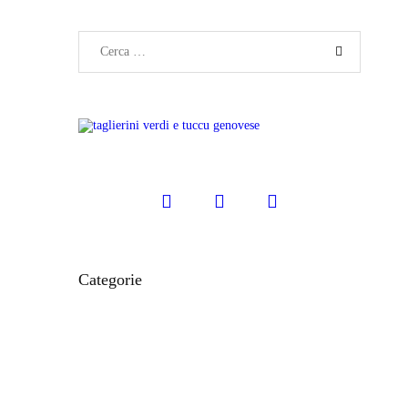
Categorie
CIBO E RICETTE
IL MONDO MODO21
ITINERARI E LUOGHI
LE CARTINE
STORIE DAL TERRITORIO