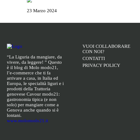
La Campionessa e il mortaio di Garibaldi
23 Marzo 2024
VUOI COLLABORARE
CON NOI?
“La Liguria da mangiare, da
CONTATTI
vivere, da leggere! ” Questo
PRIVACY POLICY
è il blog di Molo modo21,
l’e-commerce che ti fa
arrivare a casa, in Italia ed
Europa, le specialità liguri e i
prodotti della Trattoria
genovese Cavour modo21:
gastronomia tipica (e non
solo) per mangiare come a
Genova anche quando si è
lontani.
www.molomodo21.it