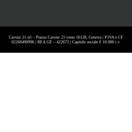
Cavour 21 srl – Piazza Cavour 21 rosso 16128, Genova | P.IVA e CF
02260490996 | REA GE – 422672 | Capitale sociale € 10.000 i.v.