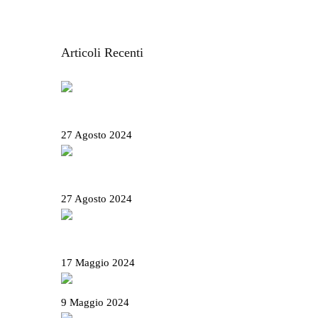
Articoli Recenti
Salone Nautico Genova 2024 – Tutte le
informazioni utili
27 Agosto 2024
Rolli days 2024 – Biglietti, come prenotare e
tutte le info utili
27 Agosto 2024
Il Basanotto è il miglior liquore al mondo ai
World Drinks Award 2024
17 Maggio 2024
Il Salame Sant’Olcese
9 Maggio 2024