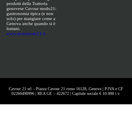
prodotti della Trattoria
genovese Cavour modo21:
gastronomia tipica (e non
solo) per mangiare come a
Genova anche quando si è
lontani.
www.molomodo21.it
Cavour 21 srl – Piazza Cavour 21 rosso 16128, Genova | P.IVA e CF
02260490996 | REA GE – 422672 | Capitale sociale € 10.000 i.v.