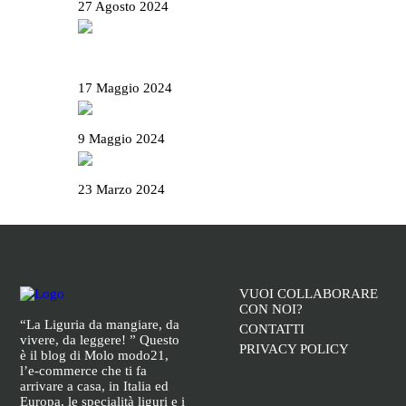
27 Agosto 2024
Il Basanotto è il miglior liquore al mondo ai
World Drinks Award 2024
17 Maggio 2024
Il Salame Sant’Olcese
9 Maggio 2024
La Campionessa e il mortaio di Garibaldi
23 Marzo 2024
VUOI COLLABORARE
CON NOI?
“La Liguria da mangiare, da
CONTATTI
vivere, da leggere! ” Questo
PRIVACY POLICY
è il blog di Molo modo21,
l’e-commerce che ti fa
arrivare a casa, in Italia ed
Europa, le specialità liguri e i