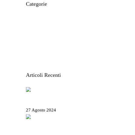
Categorie
CIBO E RICETTE
IL MONDO MODO21
ITINERARI E LUOGHI
LE CARTINE
STORIE DAL TERRITORIO
VACANZE IN LIGURIA
Articoli Recenti
Salone Nautico Genova 2024 – Tutte le
informazioni utili
27 Agosto 2024
Rolli days 2024 – Biglietti, come prenotare e
tutte le info utili