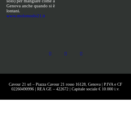
solo) per mangiare come a
Genova anche quando si è
lontani.
www.molomodo21.it
Cavour 21 srl – Piazza Cavour 21 rosso 16128, Genova | P.IVA e CF
02260490996 | REA GE – 422672 | Capitale sociale € 10.000 i.v.