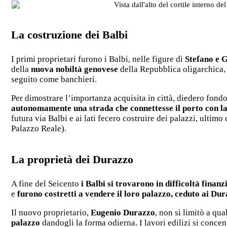
La costruzione dei Balbi
I primi proprietari furono i Balbi, nelle figure di
Stefano e G
della
nuova nobiltà genovese
della Repubblica oligarchica, 
seguito come banchieri.
Per dimostrare l’importanza acquisita in città, diedero fondo
autonomamente una strada che connettesse il porto con la 
futura via Balbi e ai lati fecero costruire dei palazzi, ultimo
Palazzo Reale).
La proprietà dei Durazzo
A fine del Seicento
i Balbi si trovarono in difficoltà finanz
e
furono costretti a vendere il loro palazzo, ceduto ai Dur
Il nuovo proprietario,
Eugenio Durazzo
, non si limitò a qu
palazzo
dandogli la forma odierna. I lavori edilizi si concen