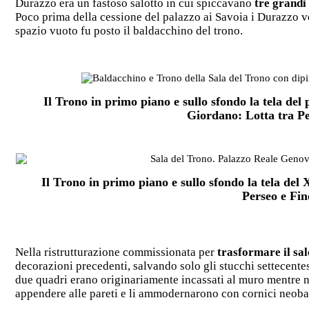
Durazzo era un fastoso salotto in cui spiccavano
tre grandi
Poco prima della cessione del palazzo ai Savoia i Durazzo ve
spazio vuoto fu posto il baldacchino del trono.
Il Trono in primo piano e sullo sfondo la tela del
Giordano: Lotta tra Pe
Il Trono in primo piano e sullo sfondo la tela del
Perseo e Fin
Nella ristrutturazione commissionata per
trasformare il sal
decorazioni precedenti, salvando solo gli stucchi settecentes
due quadri erano originariamente incassati al muro mentre ne
appendere alle pareti e li ammodernarono con cornici neob