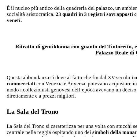
È il nucleo più antico della quadreria del palazzo, un ambie
socialità aristocratica.
23 quadri in 3 registri sovrapposti 
veneti.
Ritratto di gentildonna con guanto del Tintoretto, 
Palazzo Reale di
Questa abbondanza si deve al fatto che fin dal XV secolo
i 
commerciali
con Venezia e Anversa, potevano acquistare in lo
modo i collezionisti genovesi dell’epoca avevano un decis
direttamente e a prezzi migliori.
La Sala del Trono
La Sala del Trono si caratterizza per una volta con stucchi s
centrale nella reggia ospitando uno dei
simboli della mona