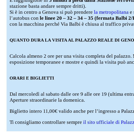
È raggiungibile in
5 minuti a piedi dalla Stazione ferrovi
stazione basta andare sempre dritti).
Si è in centro a Genova si può prendere
la metropolitana
e 
l’autobus con
le linee 20 – 32 – 34 – 35 (fermata Balbi 2
con la macchina perché Via Balbi è chiusa al traffico priva
QUANTO DURA LA VISITA AL PALAZZO REALE DI GEN
Calcola almeno 2 ore per una visita completa del palazzo. 
esposizione temporanee e mostre e quindi la visita può anc
ORARI E BIGLIETTI
Dal mercoledì al sabato dalle ore 9 alle ore 19 (ultima entr
Aperture straordinarie la domenica.
Biglietto intero 11,00€ valido anche per l’ingresso a Palazz
Ti consigliamo controllare sempre
il sito ufficiale di Pal