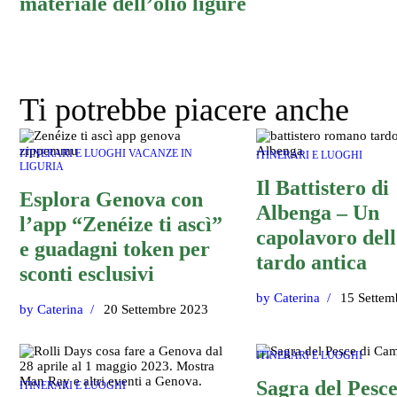
materiale dell’olio ligure
Ti potrebbe piacere anche
ITINERARI E LUOGHI
VACANZE IN
ITINERARI E LUOGHI
LIGURIA
Il Battistero di
Esplora Genova con
Albenga – Un
l’app “Zenéize ti ascì”
capolavoro dell
e guadagni token per
tardo antica
sconti esclusivi
by
Caterina
15 Settem
by
Caterina
20 Settembre 2023
ITINERARI E LUOGHI
Sagra del Pesce
ITINERARI E LUOGHI