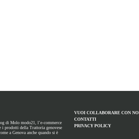
VUOI COLLABORARE CON NO
CONTATTI
 blog di Molo modo21, l’e-commerce
PRIVACY POLICY
 e i prodotti della Trattoria genovese
 come a Genova anche quando si è