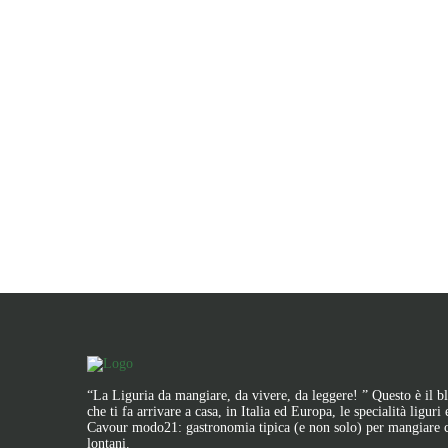
“La Liguria da mangiare, da vivere, da leggere! ” Questo è il
che ti fa arrivare a casa, in Italia ed Europa, le specialità liguri
Cavour modo21: gastronomia tipica (e non solo) per mangiare
lontani.