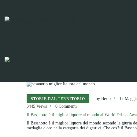
by
Berto
17 Maggi
STORIE DAL TERRITORIO
3445
Views
0
Commenti
Il Basanotto è il miglior liquore al mondo ai World Drinks Aw
Il Basanotto è il miglior liquore del mondo secondo la giuria de
medaglia d'oro nella categoria dei digestivi. Che cos'è il Basan