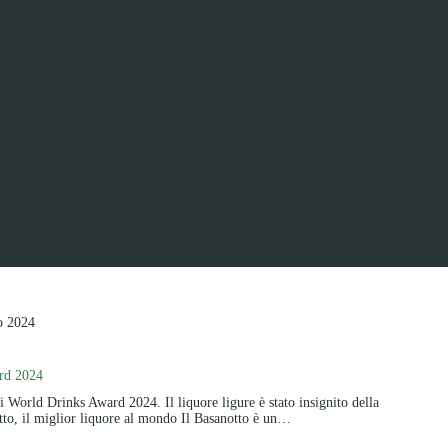
o 2024
ard 2024
i World Drinks Award 2024. Il liquore ligure è stato insignito della
otto, il miglior liquore al mondo Il Basanotto è un…