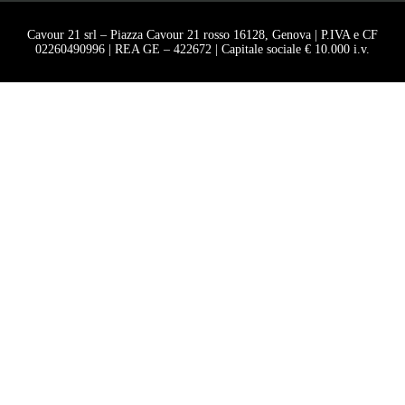
Cavour 21 srl – Piazza Cavour 21 rosso 16128, Genova | P.IVA e CF
02260490996 | REA GE – 422672 | Capitale sociale € 10.000 i.v.