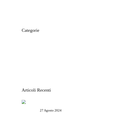
Categorie
CIBO E RICETTE
IL MONDO MODO21
ITINERARI E LUOGHI
LE CARTINE
STORIE DAL TERRITORIO
VACANZE IN LIGURIA
Articoli Recenti
Salone Nautico Genova 2024 – Tutte
le informazioni utili
27 Agosto 2024