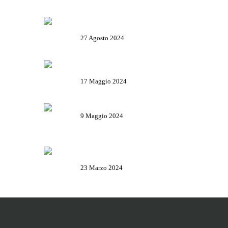
Rolli days 2024 – Biglietti, come
prenotare e tutte le info utili
27 Agosto 2024
Il Basanotto è il miglior liquore al
mondo ai World Drinks Award 2024
17 Maggio 2024
Il Salame Sant’Olcese
9 Maggio 2024
La Campionessa e il mortaio di
Garibaldi
23 Marzo 2024