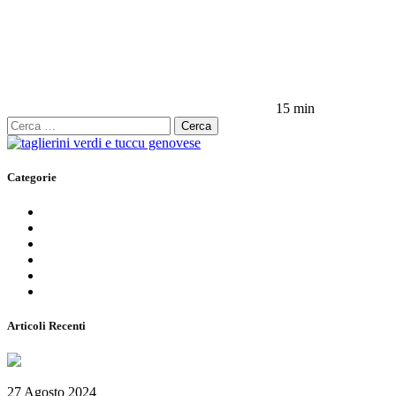
15 min
Ricerca
per:
Categorie
CIBO E RICETTE
IL MONDO MODO21
ITINERARI E LUOGHI
LE CARTINE
STORIE DAL TERRITORIO
VACANZE IN LIGURIA
Articoli Recenti
Salone Nautico Genova 2024 – Tutte le informazioni utili
27 Agosto 2024