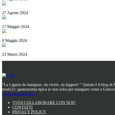
Rolli days 2024 – Biglietti, come prenotare e tutte le info utili
27 Agosto 2024
Il Basanotto è il miglior liquore al mondo ai World Drinks Award 202
17 Maggio 2024
Il Salame Sant’Olcese
9 Maggio 2024
La Campionessa e il mortaio di Garibaldi
23 Marzo 2024
“La Liguria da mangiare, da vivere, da leggere! ” Questo è il blog di M
modo21: gastronomia tipica (e non solo) per mangiare come a Genova
www.molomodo21.it
VUOI COLLABORARE CON NOI?
CONTATTI
PRIVACY POLICY