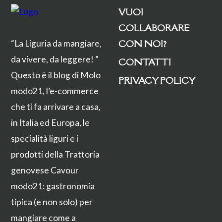
VUOI
COLLABORARE
CON NOI?
“La Liguria da mangiare,
da vivere, da leggere! ”
CONTATTI
Questo è il blog di Molo
PRIVACY POLICY
modo21, l’e-commerce
che ti fa arrivare a casa,
in Italia ed Europa, le
specialità liguri e i
prodotti della Trattoria
genovese Cavour
modo21: gastronomia
tipica (e non solo) per
mangiare come a