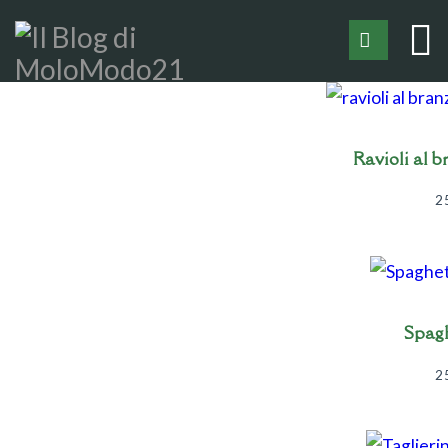
Ravioli al b
2
Spagh
2