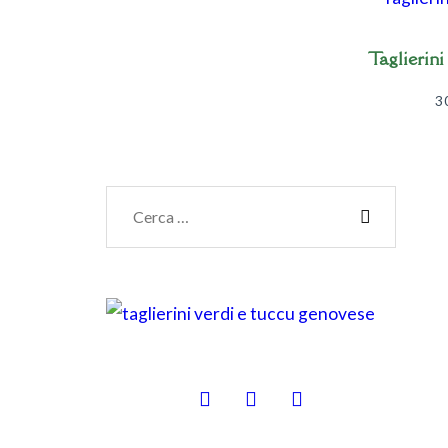
Taglierini
3