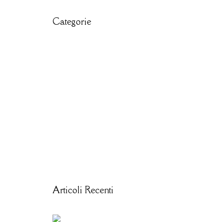
Categorie
CIBO E RICETTE
IL MONDO MODO21
ITINERARI E LUOGHI
LE CARTINE
STORIE DAL TERRITORIO
VACANZE IN LIGURIA
Articoli Recenti
SALONE NAUTICO