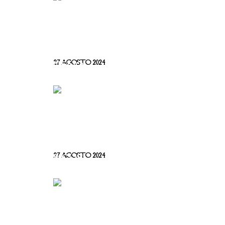
GENOVA 2024 – TUTTE
LE INFORMAZIONI
UTILI
27 AGOSTO 2024
ROLLI DAYS 2024 –
BIGLIETTI, COME
PRENOTARE E TUTTE
LE INFO UTILI
27 AGOSTO 2024
IL BASANOTTO È IL
MIGLIOR LIQUORE AL
MONDO AI WORLD