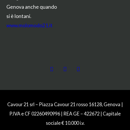
Genova anche quando
si è lontani.
www.molomodo21.it
Cavour 21 srl – Piazza Cavour 21 rosso 16128, Genova |
P.IVA e CF 02260490996 | REA GE – 422672 | Capitale
sociale € 10.000 i.v.