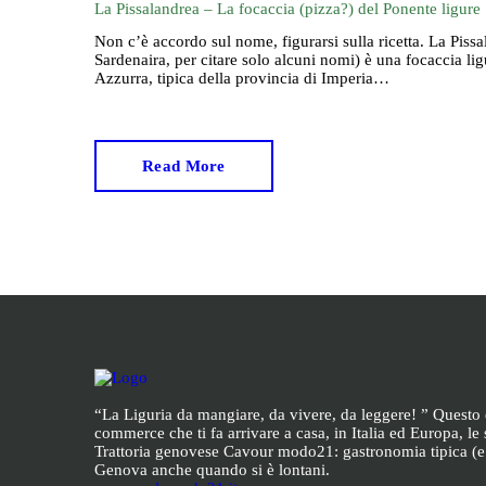
La Pissalandrea – La focaccia (pizza?) del Ponente ligure
Non c’è accordo sul nome, figurarsi sulla ricetta. La Piss
Sardenaira, per citare solo alcuni nomi) è una focaccia li
Azzurra, tipica della provincia di Imperia…
Read More
“La Liguria da mangiare, da vivere, da leggere! ” Questo 
commerce che ti fa arrivare a casa, in Italia ed Europa, le s
Trattoria genovese Cavour modo21: gastronomia tipica (
Genova anche quando si è lontani.