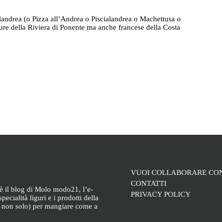
alandrea (o Pizza all’Andrea o Piscialandrea o Machettusa o
gure della Riviera di Ponente ma anche francese della Costa
VUOI COLLABORARE CON
CONTATTI
è il blog di Molo modo21, l’e-
PRIVACY POLICY
pecialità liguri e i prodotti della
e non solo) per mangiare come a