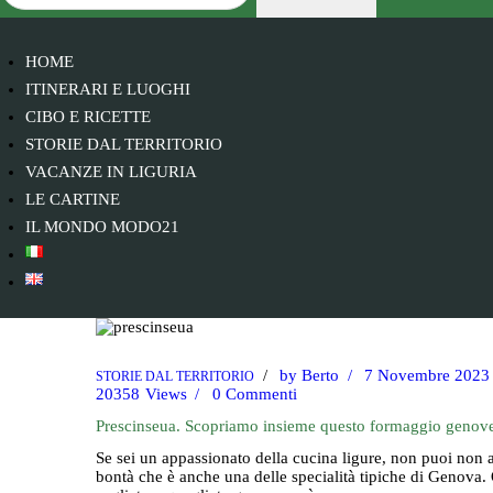
HOME
ITINERARI E LUOGHI
CIBO E RICETTE
STORIE DAL TERRITORIO
VACANZE IN LIGURIA
LE CARTINE
IL MONDO MODO21
by
Berto
7 Novembre 2023
STORIE DAL TERRITORIO
20358
Views
0
Commenti
Prescinseua. Scopriamo insieme questo formaggio genov
Se sei un appassionato della cucina ligure, non puoi non 
bontà che è anche una delle specialità tipiche di Genova