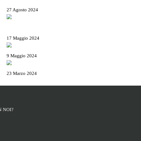
tutte le info utili
27 Agosto 2024
Il Basanotto è il miglior liquore al mondo ai
World Drinks Award 2024
17 Maggio 2024
Il Salame Sant’Olcese
9 Maggio 2024
La Campionessa e il mortaio di Garibaldi
23 Marzo 2024
 NOI?