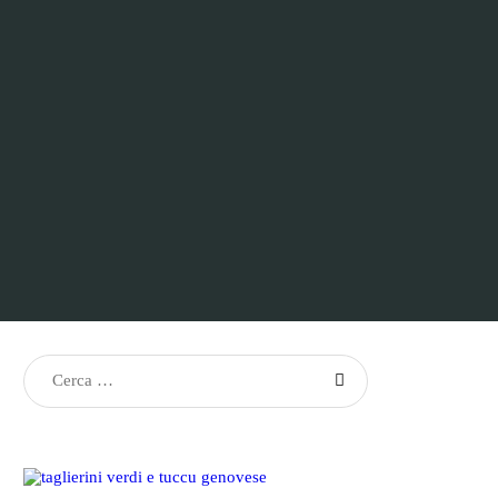
Ricerca
per: