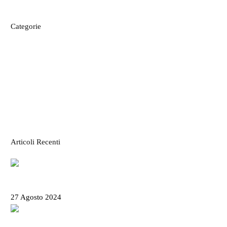
Categorie
CIBO E RICETTE
IL MONDO MODO21
ITINERARI E LUOGHI
LE CARTINE
STORIE DAL TERRITORIO
VACANZE IN LIGURIA
Articoli Recenti
Salone Nautico Genova 2024 – Tutte le
informazioni utili
27 Agosto 2024
Rolli days 2024 – Biglietti, come prenotare e