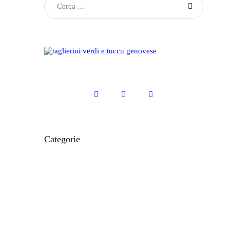
Categorie
CIBO E RICETTE
IL MONDO MODO21
ITINERARI E LUOGHI
LE CARTINE
STORIE DAL TERRITORIO
VACANZE IN LIGURIA