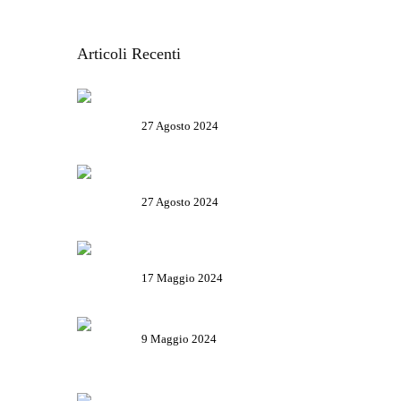
Articoli Recenti
Salone Nautico Genova 2024 – Tutte
le informazioni utili
27 Agosto 2024
Rolli days 2024 – Biglietti, come
prenotare e tutte le info utili
27 Agosto 2024
Il Basanotto è il miglior liquore al
mondo ai World Drinks Award 2024
17 Maggio 2024
Il Salame Sant’Olcese
9 Maggio 2024
La Campionessa e il mortaio di